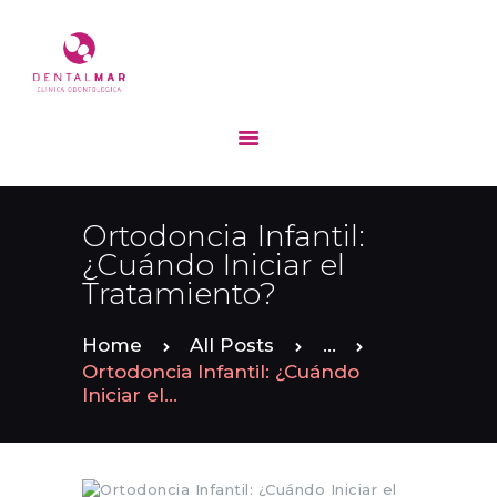
INICIO
ESPECIALIDADES
EQUIPO
Ortodoncia Infantil:
DENTALMAR
¿Cuándo Iniciar el
CONTACTO
Tratamiento?
BLOG
Home
All Posts
...
Ortodoncia Infantil: ¿Cuándo
Iniciar el...